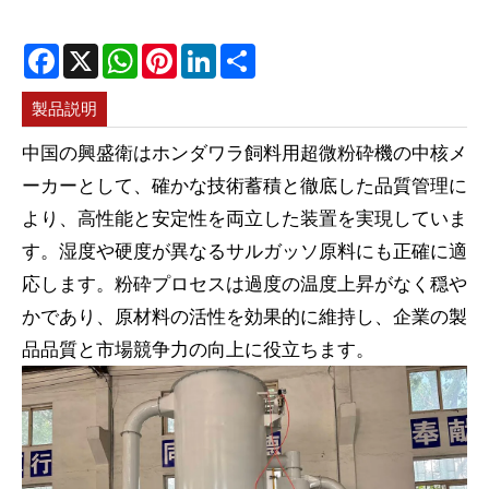
Facebook
X
WhatsApp
Pinterest
LinkedIn
Share
製品説明
中国の興盛衛はホンダワラ飼料用超微粉砕機の中核メ
ーカーとして、確かな技術蓄積と徹底した品質管理に
より、高性能と安定性を両立した装置を実現していま
す。湿度や硬度が異なるサルガッソ原料にも正確に適
応します。粉砕プロセスは過度の温度上昇がなく穏や
かであり、原材料の活性を効果的に維持し、企業の製
品品質と市場競争力の向上に役立ちます。