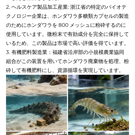
2. ヘルスケア製品加工産業: 浙江省の特定のバイオテ
クノロジー企業は、ホンダワラ多糖類カプセルの製造
のためにホンダワラを 800 メッシュに粉砕するのに
使用しています。微粉末で有効成分を完全に保持して
いるため、この製品は市場で高い評価を得ています。
3. 有機肥料製造業：福建省沿岸部の小規模農業協同
組合がこの装置を用いてホンダワラ廃棄物を処理、粉
砕して有機肥料にし、資源循環を実現しています。