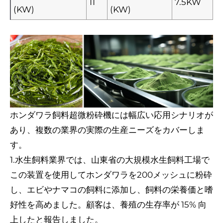
11
7.5KW
(KW)
(KW)
ホンダワラ飼料超微粉砕機には幅広い応用シナリオが
あり、複数の業界の実際の生産ニーズをカバーしま
す。
1.水生飼料業界では、山東省の大規模水生飼料工場で
この装置を使用してホンダワラを200メッシュに粉砕
し、エビやナマコの飼料に添加し、飼料の栄養価と嗜
好性を高めました。顧客は、養殖の生存率が 15% 向
上したと報告しました。