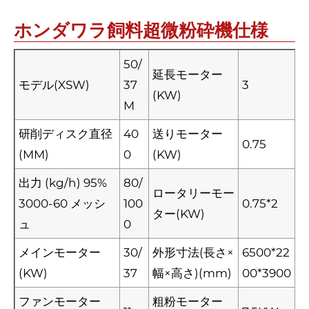
ホンダワラ飼料超微粉砕機仕様
50/
延長モーター
モデル(XSW)
37
3
(KW)
M
研削ディスク直径
40
送りモーター
0.75
(MM)
0
(KW)
出力 (kg/h) 95%
80/
ロータリーモー
3000-60 メッシ
100
0.75*2
ター(KW)
ュ
0
メインモーター
30/
外形寸法(長さ×
6500*22
(KW)
37
幅×高さ)(mm)
00*3900
ファンモーター
粗粉モーター