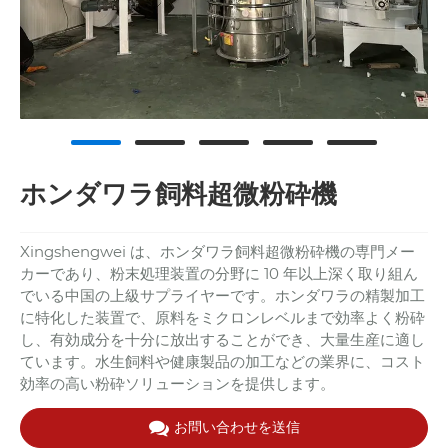
ホンダワラ飼料超微粉砕機
Xingshengwei は、ホンダワラ飼料超微粉砕機の専門メー
カーであり、粉末処理装置の分野に 10 年以上深く取り組ん
でいる中国の上級サプライヤーです。ホンダワラの精製加工
に特化した装置で、原料をミクロンレベルまで効率よく粉砕
し、有効成分を十分に放出することができ、大量生産に適し
ています。水生飼料や健康製品の加工などの業界に、コスト
効率の高い粉砕ソリューションを提供します。
お問い合わせを送信